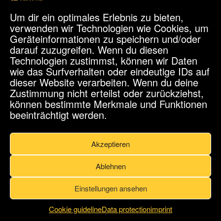
we will be back soon
Um dir ein optimales Erlebnis zu bieten,
verwenden wir Technologien wie Cookies, um
Geräteinformationen zu speichern und/oder
on the site
darauf zuzugreifen. Wenn du diesen
Technologien zustimmst, können wir Daten
wie das Surfverhalten oder eindeutige IDs auf
dieser Website verarbeiten. Wenn du deine
Zustimmung nicht erteilst oder zurückziehst,
können bestimmte Merkmale und Funktionen
beeinträchtigt werden.
Akzeptieren
©2022
KuKo e.V.
-
Impressum
-
Datenschutz
Ablehnen
Einstellungen ansehen
Cookie guideline
Data protection
imprint