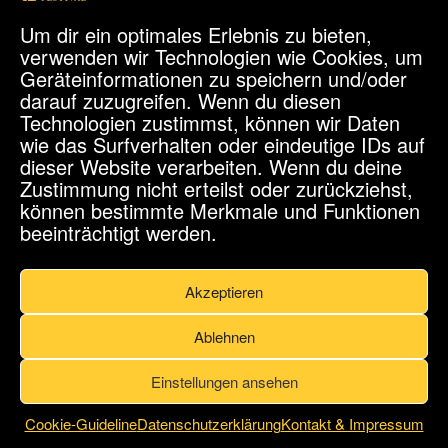
we will be back soon
Um dir ein optimales Erlebnis zu bieten,
verwenden wir Technologien wie Cookies, um
Geräteinformationen zu speichern und/oder
on the site
darauf zuzugreifen. Wenn du diesen
Technologien zustimmst, können wir Daten
wie das Surfverhalten oder eindeutige IDs auf
dieser Website verarbeiten. Wenn du deine
Zustimmung nicht erteilst oder zurückziehst,
können bestimmte Merkmale und Funktionen
beeinträchtigt werden.
Akzeptieren
©2022
KuKo e.V.
-
Impressum
-
Datenschutz
Ablehnen
Einstellungen ansehen
Cookie-Guideline
Datenschutzerklärung
Kontakt & Impressum